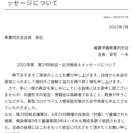
ッセージについて
Date：2022.07.25
2022年7月
貴農同志会会員 各位
酪農学園貴農同志会
会長 安宅 一夫
2022年度 第29回総会・近況報告＆メッセージについて
時下ますますご清栄のこととお慶び申し上げます。日頃から本会の
運営につきまして格別のご理解と協力を賜り厚く御礼申し上げます。
さて、年に一度の再会を楽しみにしている皆様には大変申し訳ござい
ませんが、対面形式の総会・懇親会は高齢者であること、飲食が伴うこ
となどから、新型コロナウイルス感染症対策のため今年度も中止とさせ
ていただきました。
なお、第29回総会議案は、6月23日開催の役員会（対面）で審議された
結果、報告事項3件と審議事項3件はいずれも賛成多数で承認されまし
た。会員の皆様にはこれをもって総会に代えさせて頂きたくお願い申し