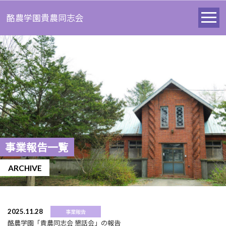
酪農学園貴農同志会
事業報告一覧
ARCHIVE
2025.11.28
事業報告
酪農学園「貴農同志会 懇話会」の報告