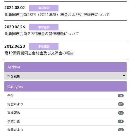
2021.08.02
事業報告
貴農同志会第28回（2021年度）総会および近況報告について
2020.06.26
事業報告
貴農同志会第２7回総会の開催経過について
2012.06.20
事業報告
第19回貴農同志会総会及び交流会の報告
Archive
Category
全件
65
総会だより
30
事業報告
10
事業計画
11
会員だより
15