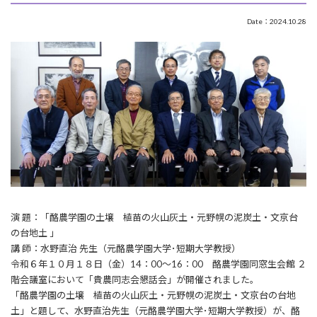
Date：2024.10.28
演 題：「酪農学園の土壌 植苗の火山灰土・元野幌の泥炭土・文京台
の台地土 」
講 師：水野直治 先生（元酪農学園大学･短期大学教授）
令和６年１０月１８日（金）14：00～16：00 酪農学園同窓生会館 ２
階会議室において「貴農同志会懇話会」が開催されました。
「酪農学園の土壌 植苗の火山灰土・元野幌の泥炭土・文京台の台地
土」と題して、水野直治先生（元酪農学園大学･短期大学教授）が、酪