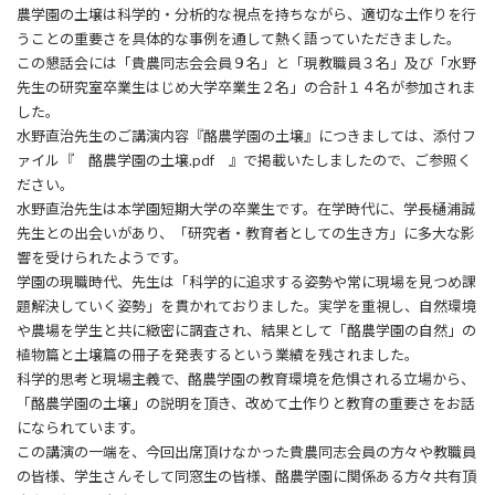
農学園の土壌は科学的・分析的な視点を持ちながら、適切な土作りを行
うことの重要さを具体的な事例を通して熱く語っていただきました。
この懇話会には「貴農同志会会員９名」と「現教職員３名」及び「水野
先生の研究室卒業生はじめ大学卒業生２名」の合計１４名が参加されま
した。
水野直治先生のご講演内容『酪農学園の土壌』につきましては、添付フ
ァイル『 酪農学園の土壌.pdf 』で掲載いたしましたので、ご参照く
ださい。
水野直治先生は本学園短期大学の卒業生です。在学時代に、学長樋浦誠
先生との出会いがあり、「研究者・教育者としての生き方」に多大な影
響を受けられたようです。
学園の現職時代、先生は「科学的に追求する姿勢や常に現場を見つめ課
題解決していく姿勢」を貫かれておりました。実学を重視し、自然環境
や農場を学生と共に緻密に調査され、結果として「酪農学園の自然」の
植物篇と土壌篇の冊子を発表するという業績を残されました。
科学的思考と現場主義で、酪農学園の教育環境を危惧される立場から、
「酪農学園の土壌」の説明を頂き、改めて土作りと教育の重要さをお話
になられています。
この講演の一端を、今回出席頂けなかった貴農同志会員の方々や教職員
の皆様、学生さんそして同窓生の皆様、酪農学園に関係ある方々共有頂