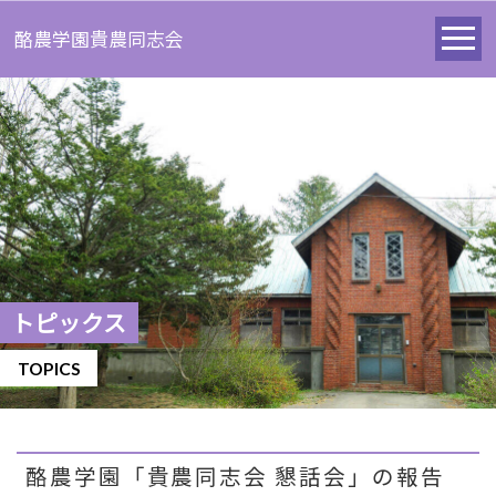
酪農学園貴農同志会
トピックス
TOPICS
酪農学園「貴農同志会 懇話会」の報告